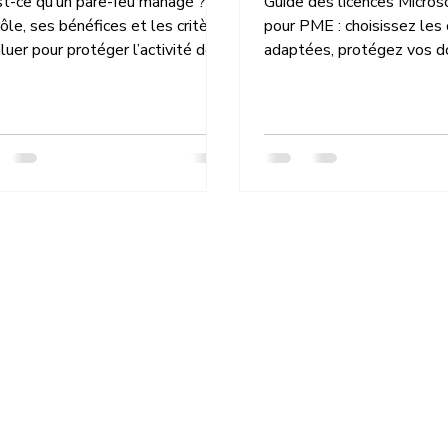
st-ce qu’un pare-feu managé ?
Guide des licences Micros
ôle, ses bénéfices et les critères
pour PME : choisissez les 
luer pour protéger l’activité de
adaptées, protégez vos d
 entreprise contre les
contrôlez vos coûts sans f
rmenaces.
vos équipes clés.