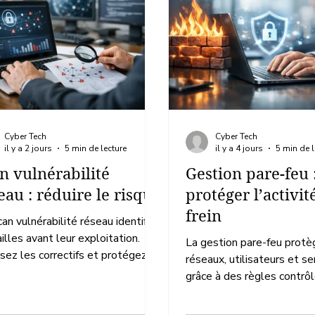
Cyber Tech
Cyber Tech
il y a 2 jours
5 min de lecture
il y a 4 jours
5 min de l
n vulnérabilité
Gestion pare-feu 
eau : réduire le risque
protéger l’activit
frein
an vulnérabilité réseau identifie
ailles avant leur exploitation.
La gestion pare-feu protè
isez les correctifs et protégez la
réseaux, utilisateurs et se
nuité de vos activités critiques.
grâce à des règles contrô
surveillance continue et 
rapide.