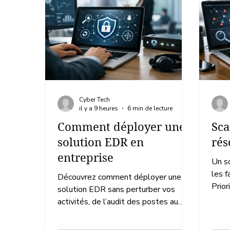
Cyber Tech
il y a 9 heures
6 min de lecture
Comment déployer une
Sca
solution EDR en
rés
entreprise
Un sc
les f
Découvrez comment déployer une
Prior
solution EDR sans perturber vos
conti
activités, de l’audit des postes au
pilotage opérationnel de la réponse
aux incidents.