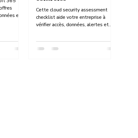
oft 365
offres
Cette cloud security assessment
onnées et
checklist aide votre entreprise à
ragiliser
vérifier accès, données, alertes et
reprise pour réduire les risques dans
le cloud.