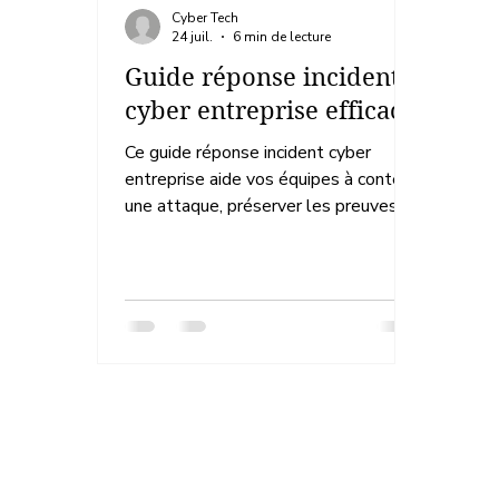
Cyber Tech
24 juil.
6 min de lecture
Guide réponse incident
cyber entreprise efficace
Ce guide réponse incident cyber
entreprise aide vos équipes à contenir
une attaque, préserver les preuves et
reprendre l'activité sans précipitation
inutile.