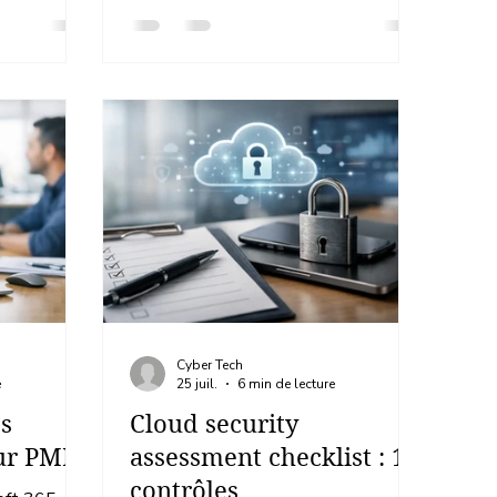
Cyber Tech
e
25 juil.
6 min de lecture
es
Cloud security
our PME
assessment checklist : 12
contrôles