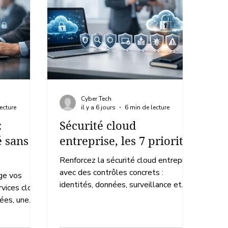
Cyber Tech
ecture
il y a 6 jours
6 min de lecture
:
Sécurité cloud
é sans
entreprise, les 7 priorités
Renforcez la sécurité cloud entreprise
avec des contrôles concrets :
ge vos
identités, données, surveillance et
rvices cloud
réponse aux incidents pour préserver
lées, une
l’activité.
une réponse